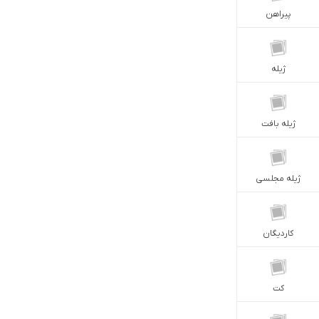
پیراهن
ژيله
ژيله بافت
ژيله مجلسى
کاردیگان
کت