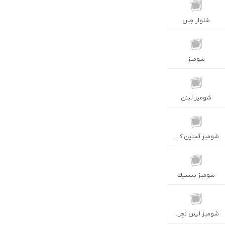
شلوار جين
شوميز
شوميز لينن
شوميز آستين كوتاه
شوميز بيسيك
شوميز لينن نچرال