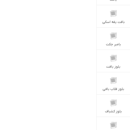
بافت يقه اسكى
بامبر جكت
بلوز بافت
بلوز قلاب بافى
بلوز كشباف