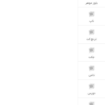
بلوز موهر
تاپ
ترنچ كت
جكت
دامن
دورس