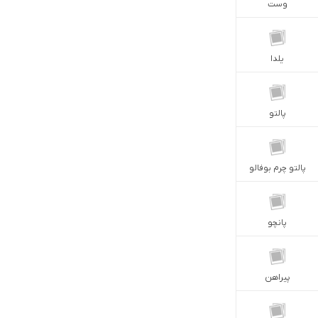
وست
يلدا
پالتو
پالتو چرم بوفالو
پانچو
پيراهن