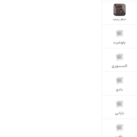
نيم زيپ
پلوشرت
اكسسورى
بادى
بارانى
بافت