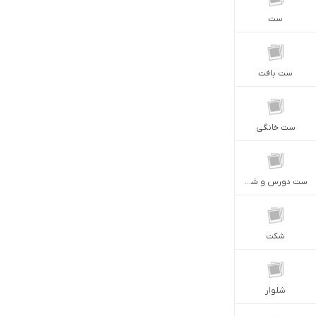
ست
ست بافت
ست خانگى
ست دورس و شلوار
شكت
شلوار