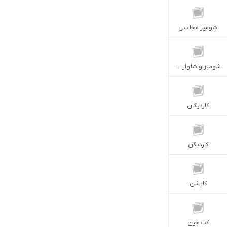
شوميز مجلسى
شوميز و شلوار سيلك
كارديگان
كارديگن
كاپشن
كت جين