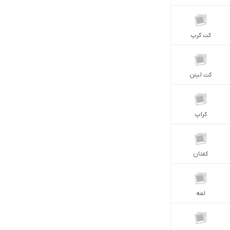
كت كرپ
كت لينن
كراپ
كفتان
لمه