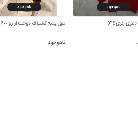
ناموجود
ناموجود
لبری چری ٥٦٤
بلوز پنبه کشباف دوخت از رو ٢٠٠
ناموجود