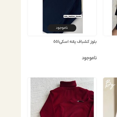
ناموجود
بلوز کشباف یقه اسکی٥٥١
ناموجود