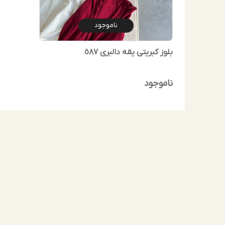
ناموجود
بلوز کبریتی یقه دالبری ٥٨٧
ناموجود