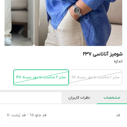
شومیز آناناسی 237
اندازه
سايز ١ مناسب تا دور سينه ١١٨
سايز ٢ مناسب تا دور سينه ١٢٥
مشخصات
نظرات کاربران
قد
قد جلو ٦٥ - قد پُشت ٧٠