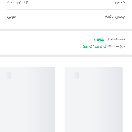
جنس
نخ لينن سبك
جنس دكمه
چوبى
دسته‌بندی
:
شوميز
برچسب‌ها :
لینن
شومیز
نخی