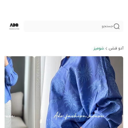
جستجو
آدو فشن
شوميز