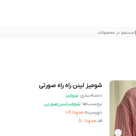
جستجو در محصولات
شومیز لینن راه راه صورتی
دسته‌بندی
:
شوميز
برچسب‌ها :
شومیز
لینن
صورتی
دورسينه
:
حدودا ١٠٤
قد
:
حدودا ٥٠