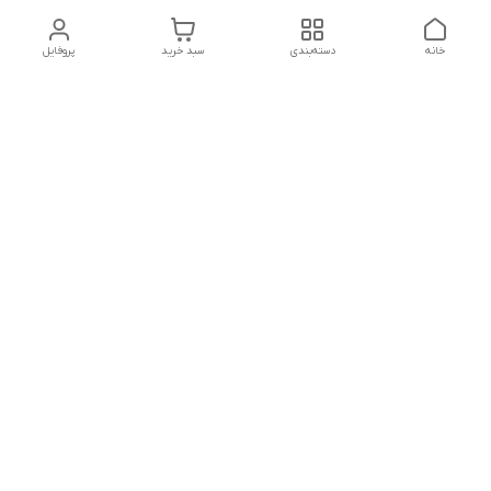
خانه
دسته‌بندی
سبد خرید
پروفایل
دسترسی سریع
تماس با ما
شکایات
درباره ما
قوانین و مقررات
سیاست حریم خصوصی
جهت پشتیبانی ، به واتساپ پیام دهید ✨
شماره تماس
09107683660