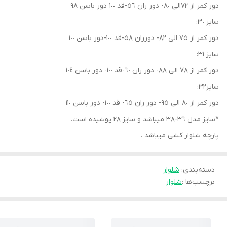
دور كمر از ٧٢الى ٨٠- دور ران ٥٦-قد ١٠٠ دور باسن ٩٨
سايز ٣٠:
دور كمر از ٧٥ الى ٨٢- دورران ٥٨-قد ١٠٠-دور باسن ١٠٠
سايز ٣١:
دور كمر از ٧٨ الى ٨٨- دور ران ٦٠-قد ١٠٠- دور باسن ١٠٤
سايز٣٢:
دور كمر از ٨٠ الى ٩٥- دور ران ٦٥- قد ١٠٠- دور باسن ١١٠
*سايز مدل ٣٦-٣٨ ميباشد و سايز ٢٨ پوشيده است.
پارچه شلوار كشى ميباشد .
دسته‌بندی
:
شلوار
برچسب‌ها :
شلوار