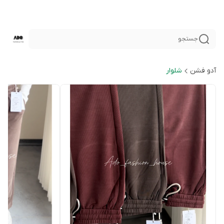
جستجو
آدو فشن
شلوار