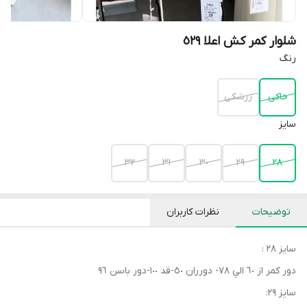
شلوار کمر کش اعلا ٥٢٩
رنگ
خاكى
زرشكى
سايز
٣٢
٣١
٣٠
٢٩
٢٨
توضیحات
نظرات کاربران
سايز ٢٨ :
دور كمر از ٦٠ الي ٧٨- دورران ٥٠-قد ١٠٠-دور باسن ٩٦
سايز ٢٩: