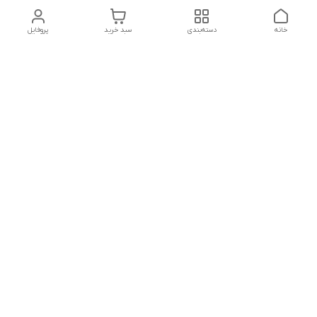
خانه
دسته‌بندی
سبد خرید
پروفایل
دسترسی سریع
تماس با ما
شکایات
درباره ما
قوانین و مقررات
سیاست حریم خصوصی
جهت پشتیبانی ، به واتساپ پیام دهید ✨
شماره تماس
09107683660