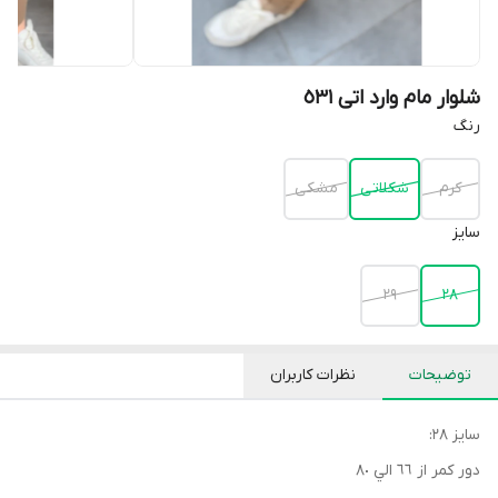
شلوار مام وارد اتی ٥٣١
رنگ
كرم
شكلاتى
مشكى
سايز
٢٩
٢٨
توضیحات
نظرات کاربران
سايز ٢٨:
دور كمر از ٦٦ الي ٨٠