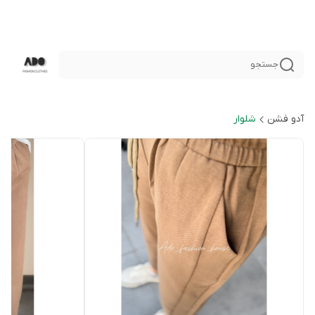
جستجو
آدو فشن
شلوار