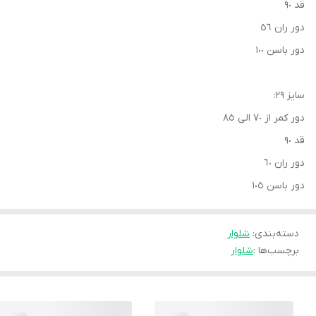
قد ٩٠
دور ران ٥٦
دور باسن ١٠٠
سايز ٢٩:
دور كمر از ٧٠ الى ٨٥
قد ٩٠
دور ران ٦٠
دور باسن ١٠٥
دسته‌بندی
:
شلوار
برچسب‌ها :
شلوار