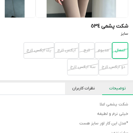
شکت پشمی ٥٣٤
سايز
اسمال
مديوم
لارج
ايكس لارج
يك ايكس لارج
دو ايكس لارج
سه ايكس لارج
توضیحات
نظرات کاربران
شكت پشمى اعلا
خيلى نرم و لطيفه
*مدل اين كار اور سايز هست
سايزبندى: