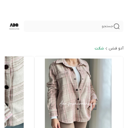
جستجو
آدو فشن
شكت