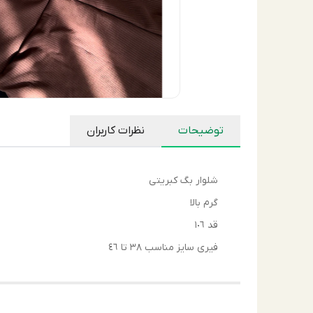
توضیحات
نظرات کاربران
شلوار بگ كبريتى
گرم بالا
قد ١٠٦
فيرى سايز مناسب ٣٨ تا ٤٦