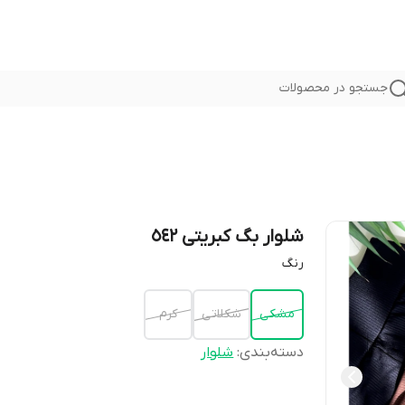
جستجو در محصولات
شلوار بگ کبریتی ٥٤٢
رنگ
مشكى
شكلاتى
كرم
دسته‌بندی
:
شلوار