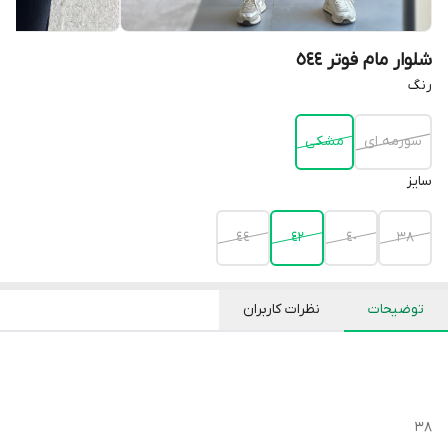
شلوار مام فوتر ٥٤٤
رنگ
سورمه اى
مشكى
سايز
٤٤
٤٢
٤٠
٣٨
توضیحات
نظرات کاربران
۳۸