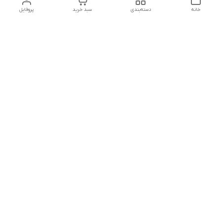
خانه
دسته‌بندی
سبد خرید
پروفایل
دسترسی سریع
تماس با ما
شکایات
درباره ما
قوانین و مقررات
سیاست حریم خصوصی
جهت پشتیبانی ، به واتساپ پیام دهید ✨
شماره تماس
09107683660