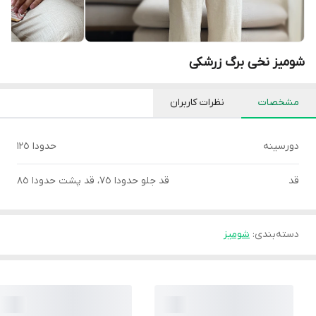
شومیز نخی برگ زرشکی
مشخصات
نظرات کاربران
دورسينه
حدودا ١٢٥
قد
قد جلو حدودا ٧٥، قد پشت حدودا ٨٥
دسته‌بندی
:
شوميز