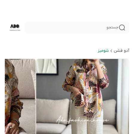
جستجو
آدو فشن
شوميز