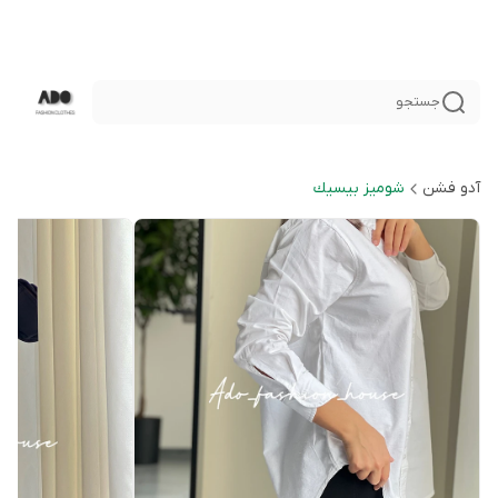
جستجو
آدو فشن
شوميز بيسيك