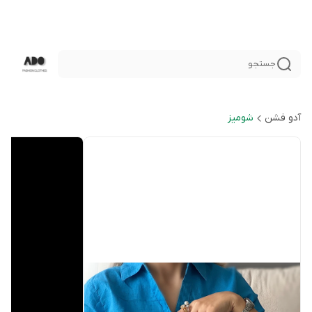
جستجو
آدو فشن
شوميز