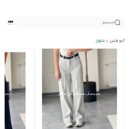
جستجو
آدو فشن
شلوار