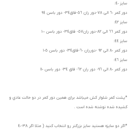
سايز ٤٠:
دور كمر ٦٠ الى ٧٨-دور ران ٥٦-فاق٣٤- دور باسن ٩٤
سايز ٤٢:
دور كمر ٦٦ الى ٨٢-دور ران٥٧- فاق٣٤- دور باسن ١٠٠
سايز ٤٤:
دور كمر ٨٠ الى ٩٢ -دورران ٦٠-فاق٣٤- دور باسن ١٠٥
سايز ٤٦:
دور كمر ٨٠ الى ٩٦- دور ران ٦٢- فاق ٣٤- دور باسن ١١٠
*پشت كمر شلوار كش ميباشد براى همين دور كمر در دو حالت عادي و
كشيده شده نوشته شده است .
*اگر دو سايزه هستيد سايز بزرگتر رو انتخاب كنيد ( مثلا اگر ٣٨-٤٠