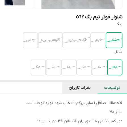
شلوار فوتر نیم بگ ٥٦٢
رنگ
مشكى
كرم
طوسى روشن
طوسى تيره
زغالى
سايز
48
٤٦
٤٤
٤٢
٤٠
٣٨
توضیحات
نظرات کاربران
❌حتماااااا حداقل ١ سايز بزرگتر انتخاب شود قواره كوچك است
سايز ٣٨:
دور كمر ٥٦ الى ٦٨ -دور ران ٥٤- فاق ٣٤-دور باسن ٩٢