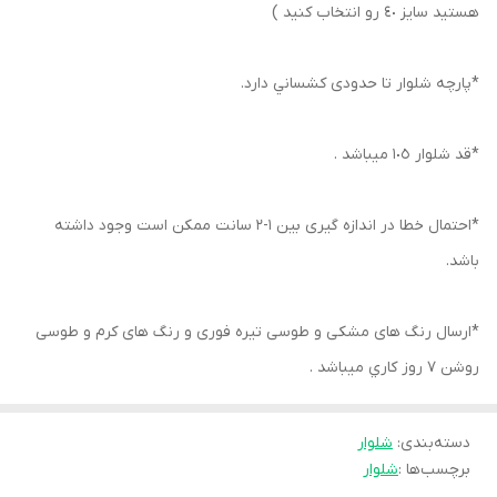
هستيد سايز ٤٠ رو انتخاب كنيد )
*پارچه شلوار تا حدودى كشساني دارد.
*قد شلوار ١٠٥ ميباشد .
*احتمال خطا در اندازه گيرى بين ١-٢ سانت ممكن است وجود داشته
باشد.
*ارسال رنگ هاى مشكى و طوسى تيره فورى و رنگ هاى كرم و طوسى
روشن ٧ روز كاري ميباشد .
دسته‌بندی
:
شلوار
برچسب‌ها :
شلوار