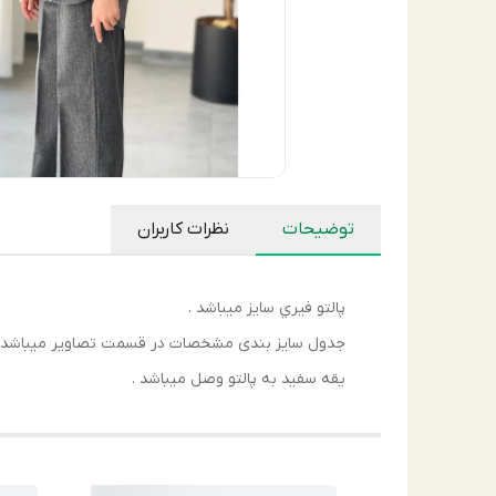
توضیحات
نظرات کاربران
پالتو فيري سايز ميباشد .
جدول سايز بندى مشخصات در قسمت تصاوير ميباشد .
يقه سفيد به پالتو وصل ميباشد .