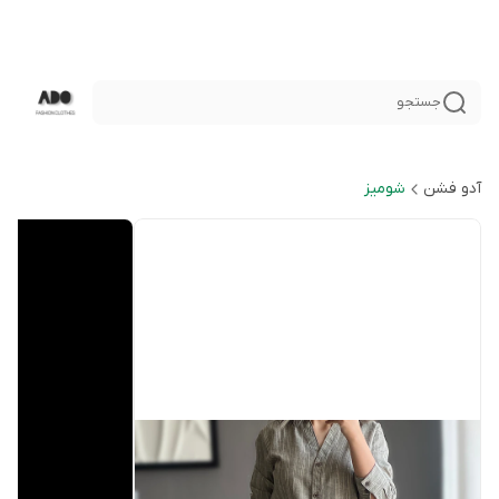
جستجو
آدو فشن
شوميز