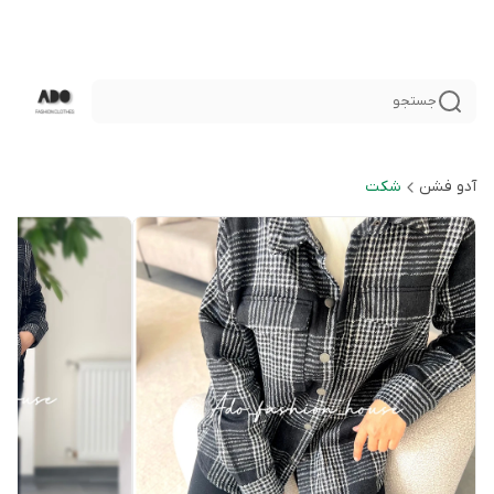
جستجو
آدو فشن
شكت