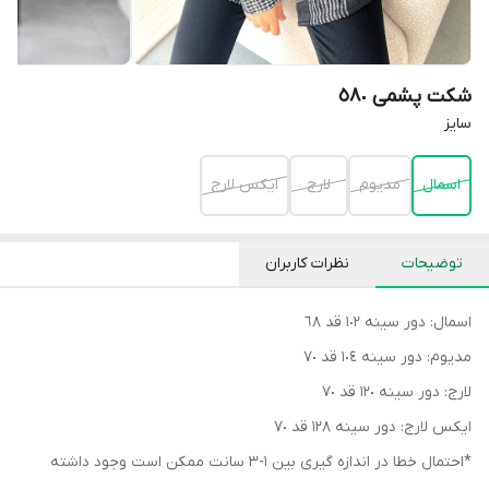
شکت پشمی ٥٨٠
سايز
اسمال
مديوم
لارج
ايكس لارج
توضیحات
نظرات کاربران
اسمال: دور سينه ١٠٢ قد ٦٨
مديوم: دور سينه ١٠٤ قد ٧٠
لارج: دور سينه ١٢٠ قد ٧٠
ايكس لارج: دور سينه ١٢٨ قد ٧٠
*احتمال خطا در اندازه گيرى بين ١-٣ سانت ممكن است وجود داشته