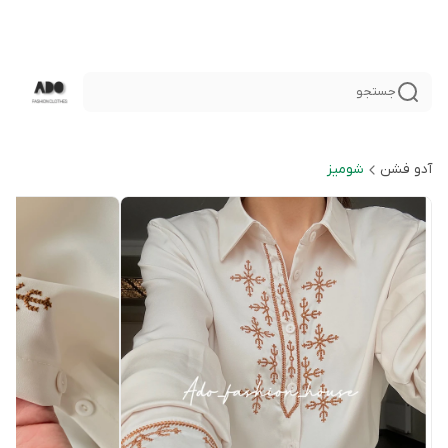
جستجو
آدو فشن
شوميز