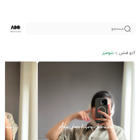
جستجو
آدو فشن
شوميز