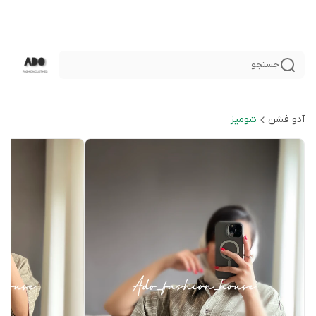
جستجو
آدو فشن
شوميز