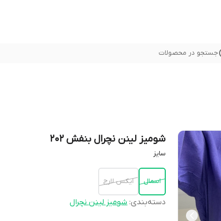
جستجو در محصولات
شومیز لینن نچرال بنفش 202
سايز
اسمال
ايكس لارج
دسته‌بندی
:
شوميز لينن نچرال