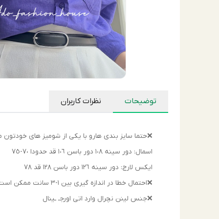
توضیحات
نظرات کاربران
❌حتما سايز بندى هارو با يكى از شوميز هاى خودتون 
اسمال: دور سينه ١٠٨ دور باسن ١٠٦ قد حدودا ٧٠-٧٥
ايكس لارج: دور سينه ١٢٦ دور باسن ١٢٨ قد ٧٨
❌احتمال خطا در اندازه گيرى بين ١-٣ سانت ممكن است وجود داشته باشد.
❌جنس لينن نچرال وارد اتى اورجـ ـينال