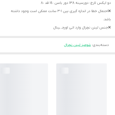
دو ايكس لارج: دورسينه ١٣٨ دور باسن ١٤٠ قد ٨٠
❌احتمال خطا در اندازه گيرى بين ١-٣ سانت ممكن است وجود داشته
باشد.
❌جنس لينن نچرال وارد اتى اورجـ ـينال
دسته‌بندی
:
شوميز لينن نچرال