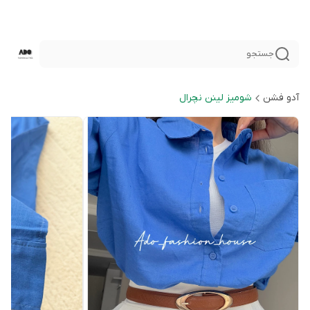
جستجو
آدو فشن
شوميز لينن نچرال