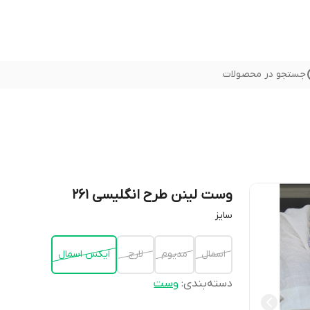
جستجو در محصولات
وست لینن طرح انگلیسی 261
سايز
اسمال
مديوم
لارج
ايكس اسمال
دسته‌بندی
:
وست