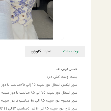
توضیحات
نظرات کاربران
جنس لينن اعلا
پشت وست كش دارد
سايز ايكس اسمال دور سينه ٦٥ إلى ٧٥مناسب تا دور سينه ٨٥ قد ٤٥مناسب ٣٦ إلى ٣٨
سايز اسمال دور سينه ٧٥ الى ٨٥ مناسب تا دور سينه ٩٥ قد ٤٧ مناسب ٣٦ الى ٤٠
سايز مديوم دور سينه ٨٥ الى ٩٥ مناسب تا دور سينه ١٠٠قد ٤٧ مناسب ٤٠ الى ٤٢
سايز لارج دور سينه ٩٥ الى ١١٠ قد ٥٠مناسب ٤٢الى ٤٤ گاها ٤٦