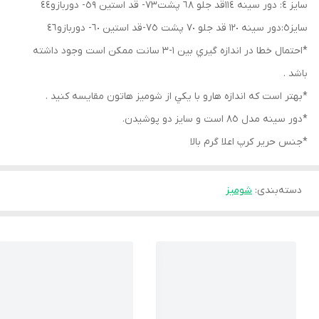
سايز ٤: دور سينه ١١٤قد جلو ٦٨ پشت٧٣- قد استين ٥٩- دوربازو٤٤
سايز٥:دور سينه ١٢٠ قد جلو ٧٠ پشت ٧٥-قد استين ٦٠- دوربازو٤٦
*احتمال خطا در اندازه گيري بين ١-٣ سانت ممكن است وجود داشته
باشد .
*بهتر است كه اندازه هارو با يكي از شوميز هاتون مقايسه كنيد .
*دور سينه مدل ٨٥ است و سايز دو پوشيدن.
*جنس حرير كرپ اعلا گرم بالا
دسته‌بندی
:
شوميز