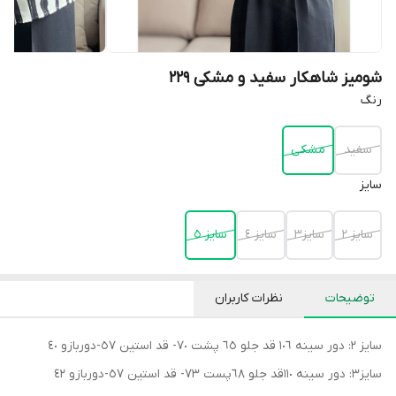
شومیز شاهکار سفید و مشکی ٢٢٩
رنگ
سفيد
مشكى
سايز
سايز ٢
سايز٣
سايز ٤
سايز ٥
توضیحات
نظرات کاربران
سايز ٢: دور سينه ١٠٦ قد جلو ٦٥ پشت ٧٠- قد استين ٥٧-دوربازو ٤٠
سايز٣: دور سينه ١١٠قد جلو ٦٨پست ٧٣- قد استين ٥٧-دوربازو ٤٢