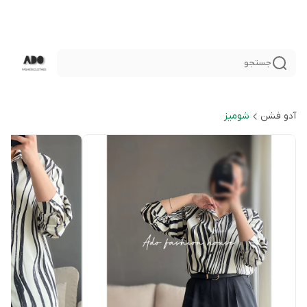
جستجو
آدو فشن
شوميز