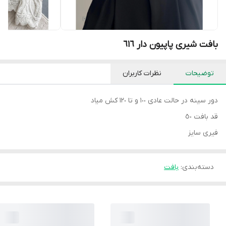
بافت شیری پاپیون دار ٦١٦
توضیحات
نظرات کاربران
دور سينه در حالت عادى ١٠٠ و تا ١٢٠ كش مياد
قد بافت ٥٠
فيرى سايز
دسته‌بندی
:
بافت