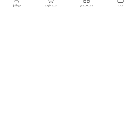
خانه
دسته‌بندی
سبد خرید
پروفایل
دسترسی سریع
تماس با ما
شکایات
درباره ما
قوانین و مقررات
سیاست حریم خصوصی
جهت پشتیبانی ، به واتساپ پیام دهید ✨
شماره تماس
09107683660