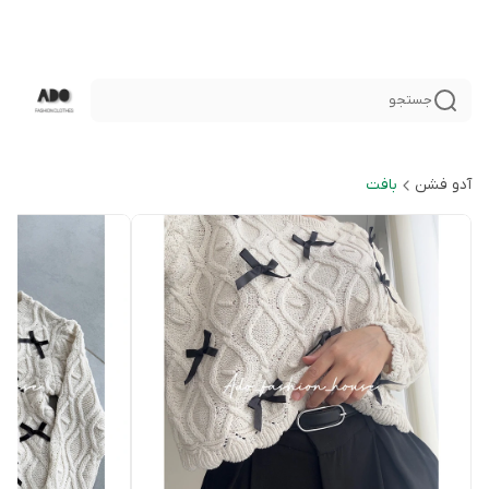
جستجو
آدو فشن
بافت