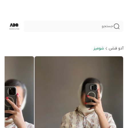
جستجو
آدو فشن
شوميز