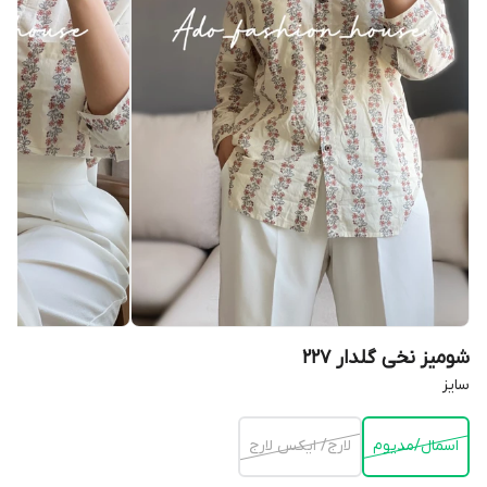
شومیز نخی گلدار 227
سايز
اسمال/مديوم
لارج/ ايكس لارج