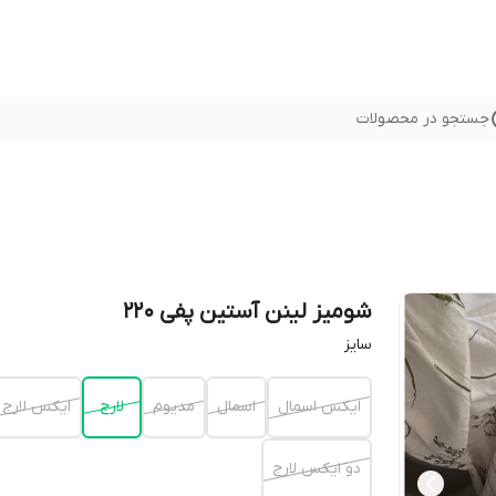
جستجو در محصولات
شومیز لینن آستین پفی 220
سايز
ايكس اسمال
اسمال
مديوم
لارج
ايكس لارج
دو ايكس لارج