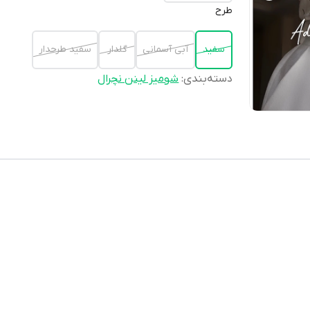
طرح
سفيد
آبى آسمانى
گلدار
سفيد طرحدار
دسته‌بندی
:
شوميز لينن نچرال