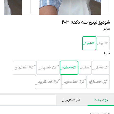
شومیز لینن سه دکمه 203
سايز
سايز ١
سايز ٢
طرح
سرمه اي
سفيد
كرم ساده
آبى خط پهن
كرم خط تيره
آبى خط نازك
كرم خط سفيد
كرم خط ظريف
توضیحات
نظرات کاربران
جنس لينن اعلا