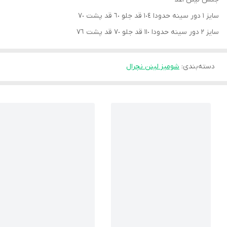
سايز ١ دور سينه حدودا ١٠٤ قد جلو ٦٠ قد پشت ٧٠
سايز ٢ دور سينه حدودا ١١٠ قد جلو ٧٠ قد پشت ٧٦
دسته‌بندی
:
شوميز لينن نچرال