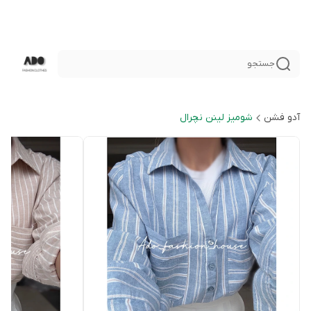
جستجو
آدو فشن
شوميز لينن نچرال