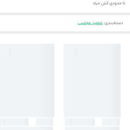
تا حدودى كش مياد
دسته‌بندی
:
شوميز مجلسى