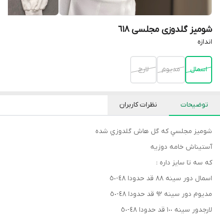
شومیز گلدوزی مجلسی ٦١٨
اندازه
اسمال
مديوم
لارج
توضیحات
نظرات کاربران
شوميز مجلسي كه گل هاش گلدوزي شده
آستيناش خامه دوزيه
كه سه تا سايز داره :
اسمال دور سينه ٨٨ قد حدودا ٤٨-٥٠
مديوم دور سينه ٩٢ قد حدودا ٤٨-٥٠
لارجدور سينه ١٠٠ قد حدودا ٤٨-٥٠