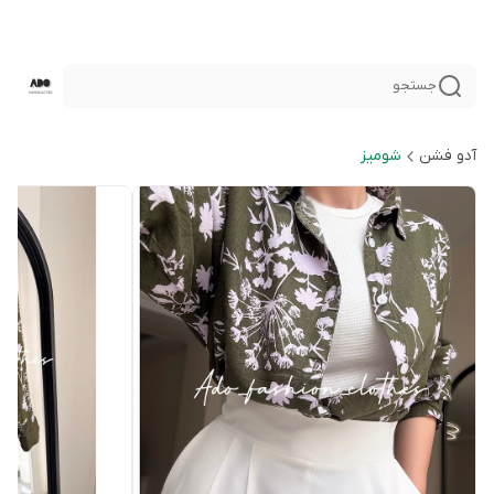
جستجو
آدو فشن
شوميز