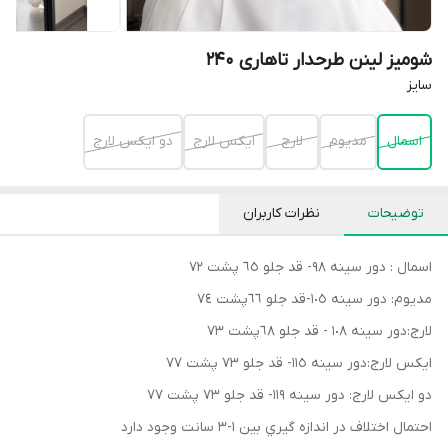
شومیز لینن طرحدار تاهاری 240
سايز
اسمال
مديوم
لارج
ايكس لارج
دو ايكس لارج
توضیحات
نظرات کاربران
اسمال : دور سينه ٩٨- قد جلو ٦٥ پشت ٧٢
مديوم: دور سينه ١٠٥-قد جلو ٦٦پشت ٧٤
لارج:دور سينه ١٠٨ - قد جلو ٦٨پشت ٧٣
ايكس لارج:دور سينه ١١٥- قد جلو ٧٣ پشت ٧٧
دو ايكس لارج: دور سينه ١١٩- قد جلو ٧٣ پشت ٧٧
احتمال اختلاف در اندازه گيري بين ١-٣ سانت وجود دارد