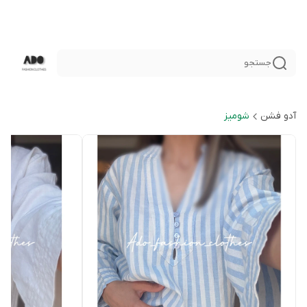
جستجو
آدو فشن
شوميز