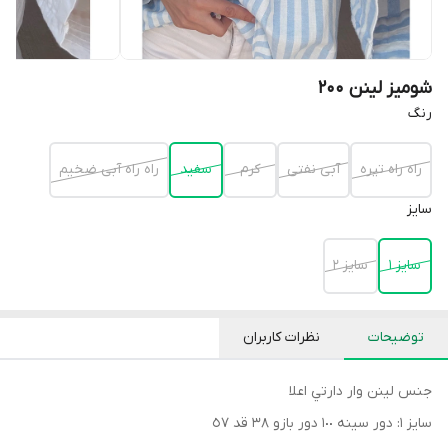
شومیز لینن 200
رنگ
راه راه تيره
آبى نفتى
كرم
سفيد
راه راه آبى ضخيم
سايز
سايز ١
سايز ٢
توضیحات
نظرات کاربران
جنس لينن وار دارتي اعلا
سايز ١: دور سينه ١٠٠ دور بازو ٣٨ قد ٥٧