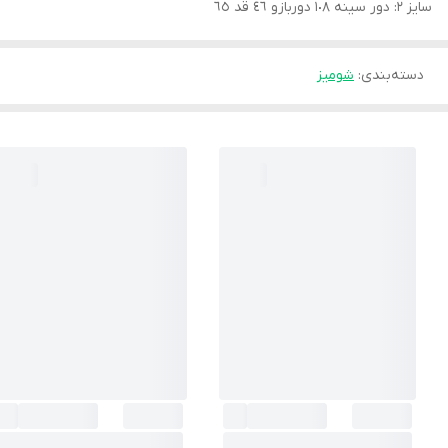
سايز ٢: دور سينه ١٠٨ دوربازو ٤٦ قد ٦٥
دسته‌بندی
:
شوميز