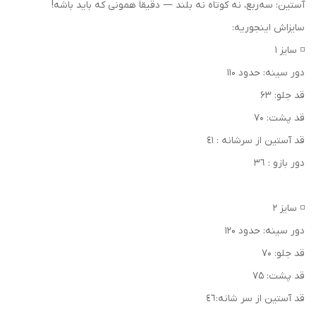
آستین: سه‌ربع، نه کوتاه نه بلند — دقیقاً همونی که باید باشه!
سایزاش اینجوریه:
◽ سایز ۱
دور سینه: حدود ۱۱۰
قد جلو: ۶۳
قد پشت: ۷۰
قد آستين از سرشانه : ٤١
دور بازو : ٣٦
◽ سایز ۲
دور سینه: حدود ۱۲۰
قد جلو: ۷۰
قد پشت: ۷۵
قد آستين از سر شانه:٤٦