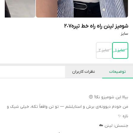
شومیز لینن راه راه خط تیره٢٠٧
سايز
سايز ١
سايز ٢
توضیحات
نظرات کاربران
بیااا این شومیزو نگا! 😍
من خودم دیوونه‌ی برش و استایلشم — تو تن واقعاً تکه، خیلی شیک و
نازه ✨
جنسش: لینن ☁️