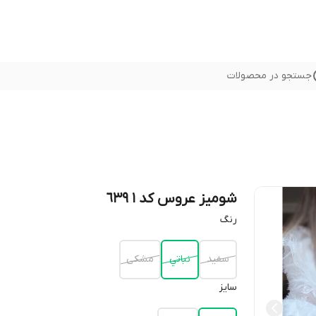
جستجو در محصولات
شومیز عروس کد ١ ٦٣٩
رنگ
سفيد
نباتي
مشكى
سايز