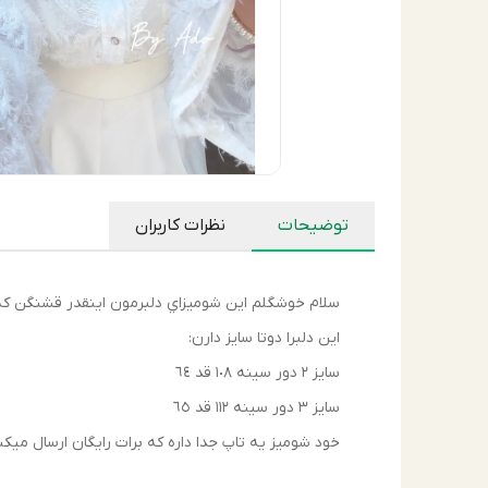
توضیحات
نظرات کاربران
سلام خوشگلم اين شوميزاي دلبرمون اينقدر قشنگن كه
اين دلبرا دوتا سايز دارن:
سايز ٢ دور سينه ١٠٨ قد ٦٤
سايز ٣ دور سينه ١١٢ قد ٦٥
خود شوميز يه تاپ جدا داره كه برات رايگان ارسال ميك