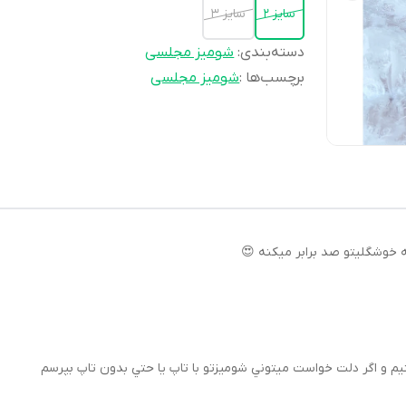
سايز ٢
سايز ٣
دسته‌بندی
:
شوميز مجلسى
برچسب‌ها :
شومیز مجلسی
 خوشگليتو صد برابر ميكنه 😍
نيم و اگر دلت خواست ميتوني شوميزتو با تاپ يا حتي بدون تاپ بپرسم