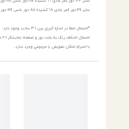
سايز ٣٣: دور كمر عادى ٦٦ كشيده ٨٤-دور باسن ١١٨-دور ران ٧٤- عرض دمپا ٣٦-فاق ٣٥-قد ١١٠
سايز ٣٤:دور كمر عادى ٦٨ كشيده ٨٨-دور باسن ١٢٤-دور ران ٧٦- عرض دمپا ٣٦-فاق ٣٦-قد ١١٠
*احتمال خطا در اندازه گيري بين ١-٣ سانت وجود دارد.
احتمال اختلاف رنگ به علت نور و صفحه نمايشگر ١-٢ درجه وجود دارد.
با احترام امكان تعويض يا مرجوعي وجرد ندارد .