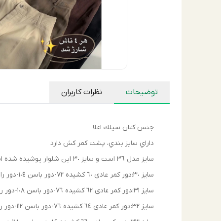
توضیحات
نظرات کاربران
جنس كتان سيلك اعلا
داراي سايز بندي، پشت كمر كش دارد
سايز مدل ٣٦ است و سايز ٣٠ اين شلوار پوشيده شده است
سايز ٣٠:دور كمر عادى ٦٠ كشيده ٧٢-دور باسن ١٠٤-دور ران ٦٦- عرض دمپا ٣٢-فاق ٣٤-قد ١١٠
سايز ٣١:دور كمر عادى ٦٢ كشيده ٧٦-دور باسن ١٠٨-دور ران ٦٨- عرض دمپا ٣٣-فاق ٣٤-قد ١١٠
سايز ٣٢:دور كمر عادى ٦٤ كشيده ٧٦-دور باسن ١١٢-دور ران ٧٢- عرض دمپا ٣٤-فاق ٣٤-قد ١١٠