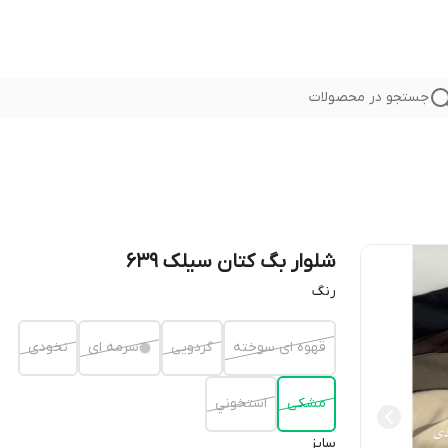
جستجو در محصولات
شلوار بگ کتان سیلک 639
رنگ
قهوه ای سوخته
گردویی
سرمه ای
نخودى
مشكى
استخوني
سايز