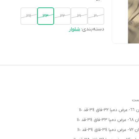
٣٤
٣٣
٣٢
٣١
٣٠
دسته‌بندی
:
شلوار