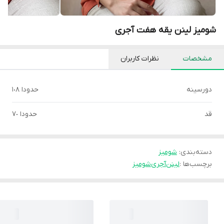
شومیز لینن یقه هفت آجری
مشخصات
نظرات کاربران
دورسينه
حدودا ١٠٨
قد
حدودا ٧٠
دسته‌بندی
:
شوميز
برچسب‌ها :
لینن
آجری
شومیز