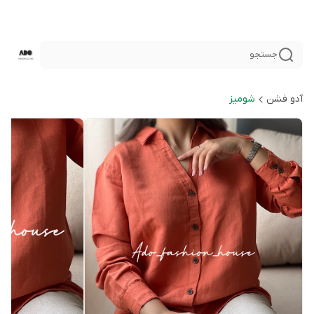
جستجو
آدو فشن
شوميز