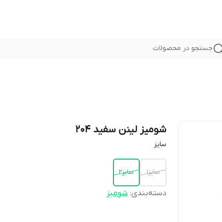
جستجو در محصولات
شومیز لینن سفید 204
سايز
سایز1
سایز2
دسته‌بندی
:
شوميز