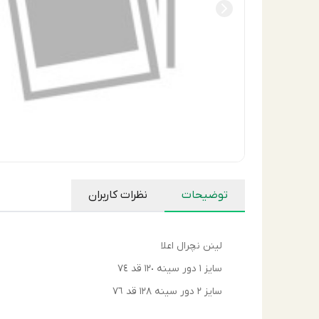
توضیحات
نظرات کاربران
لينن نچرال اعلا
سايز ١ دور سينه ١٢٠ قد ٧٤
سايز ٢ دور سينه ١٢٨ قد ٧٦