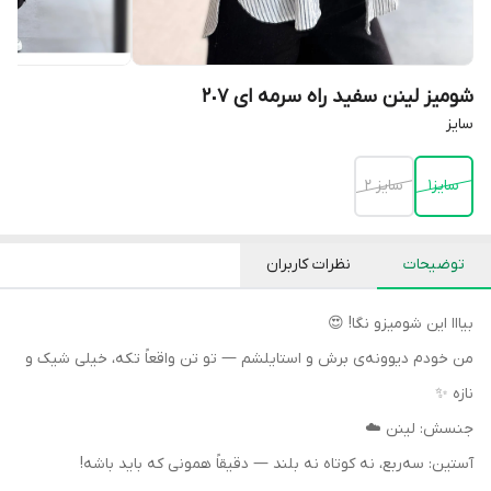
شومیز لینن سفید راه سرمه ای ٢٠٧
سايز
سايز١
سايز ٢
توضیحات
نظرات کاربران
بیااا این شومیزو نگا! 😍
من خودم دیوونه‌ی برش و استایلشم — تو تن واقعاً تکه، خیلی شیک و
نازه ✨
جنسش: لینن ☁️
آستین: سه‌ربع، نه کوتاه نه بلند — دقیقاً همونی که باید باشه!