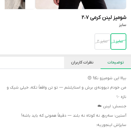
شومیز لینن کرمی ٢٠٧
سايز
سايز ١
سايز ٢
توضیحات
نظرات کاربران
بیااا این شومیزو نگا! 😍
من خودم دیوونه‌ی برش و استایلشم — تو تن واقعاً تکه، خیلی شیک و
نازه ✨
جنسش: لینن ☁️
آستین: سه‌ربع، نه کوتاه نه بلند — دقیقاً همونی که باید باشه!
سایزاش اینجوریه: