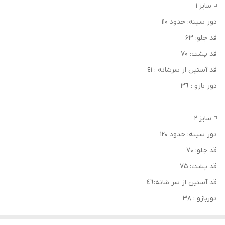
◽ سایز ۱
دور سینه: حدود ۱۱۰
قد جلو: ۶۳
قد پشت: ۷۰
قد آستين از سرشانه : ٤١
دور بازو : ٣٦
◽ سایز ۲
دور سینه: حدود ۱۲۰
قد جلو: ۷۰
قد پشت: ۷۵
قد آستين از سر شانه:٤٦
دوربازو : ٣٨