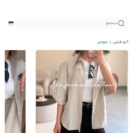
جستجو
آدو فشن
شوميز