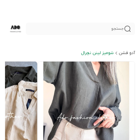
جستجو
آدو فشن
شوميز لينن نچرال