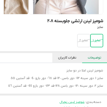
شومیز لینن ارتشی جلوبسته ٢٠٨
سايز
سايز ١
سايز ٢
توضیحات
نظرات کاربران
شوميز لينن اعلا در دو سايز
سايز ١: دور سينه ١١٢- دور باسن ١٢٠-قد ٦٨- دور بازو ٤٠- قد آستين ٥٥
سايز ٢: دور سينه ١٢٠- دور باسن ١٢٨-قد ٧٣- دور بازو ٤٤- قد آستين ٥٦
دسته‌بندی
:
شوميز لينن نچرال