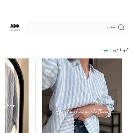
جستجو
آدو فشن
شوميز