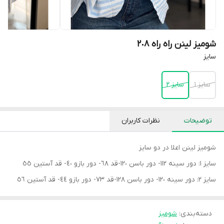
شومیز لینن راه راه ٢٠٨
سايز
سايز ١
سايز ٢
توضیحات
نظرات کاربران
شوميز لينن اعلا در دو سايز
سايز ١: دور سينه ١١٢- دور باسن ١٢٠-قد ٦٨- دور بازو ٤٠- قد آستين ٥٥
سايز ٢: دور سينه ١٢٠- دور باسن ١٢٨-قد ٧٣- دور بازو ٤٤- قد آستين ٥٦
دسته‌بندی
:
شوميز