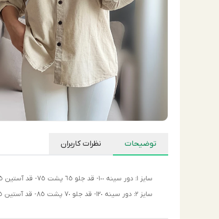
توضیحات
نظرات کاربران
سايز ١: دور سينه ١٠٠- قد جلو ٦٥ پشت ٧٥- قد آستين ٣٥
سايز ٢: دور سينه ١٢٠- قد جلو ٧٠ پشت ٨٥- قد آستين ٣٥