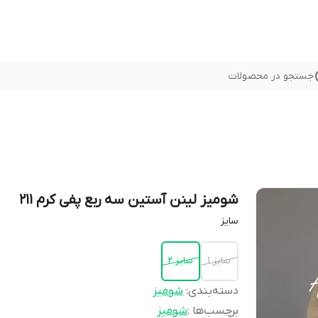
جستجو در محصولات
شومیز لینن آستین سه ربع پفی کرم 211
سايز
سايز ١
سايز ٢
دسته‌بندی
:
شوميز
برچسب‌ها :
شومیز