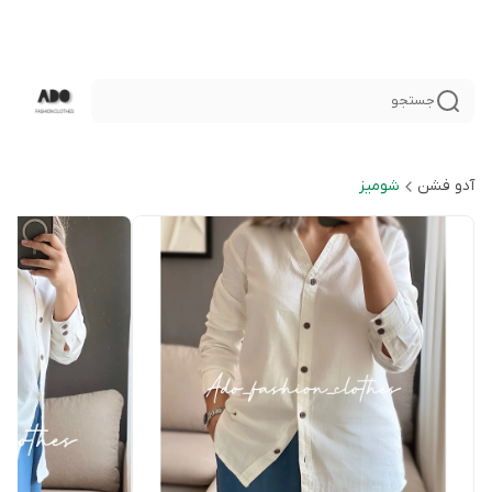
جستجو
آدو فشن
شوميز