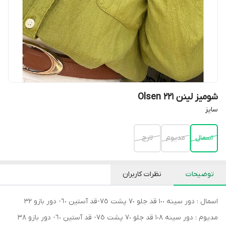
شومیز لینن Olsen 221
سايز
اسمال
مديوم
لارج
توضیحات
نظرات کاربران
اسمال : دور سينه ١٠٠ قد جلو ٧٠ پشت ٧٥-قد آستين ٦٠- دور بازو ٣٢
مديوم : دور سينه ١٠٨ قد جلو ٧٠ پشت ٧٥- قد آستين ٦٠- دور بازو ٣٨