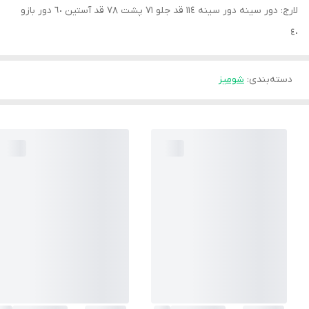
لارج: دور سينه دور سينه ١١٤ قد جلو ٧١ پشت ٧٨ قد آستين ٦٠ دور بازو
٤٠
دسته‌بندی
:
شوميز