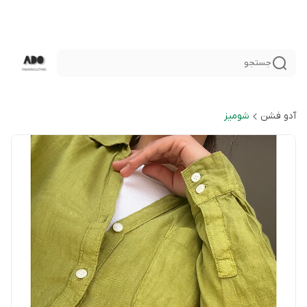
جستجو
آدو فشن
شوميز