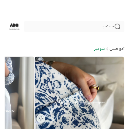
جستجو
آدو فشن
شوميز