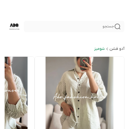
جستجو
آدو فشن
شوميز