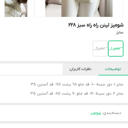
شومیز لینن راه راه سبز ٢٢٨
سايز
سايز ١
سايز٢
توضیحات
نظرات کاربران
سايز ١: دور سينه ١٠٠- قد جلو ٦٥ پشت ٧٥- قد آستين ٣٥
سايز ٢: دور سينه ١٢٠- قد جلو ٧٠ پشت ٨٥- قد آستين ٣٥
دسته‌بندی
:
شوميز