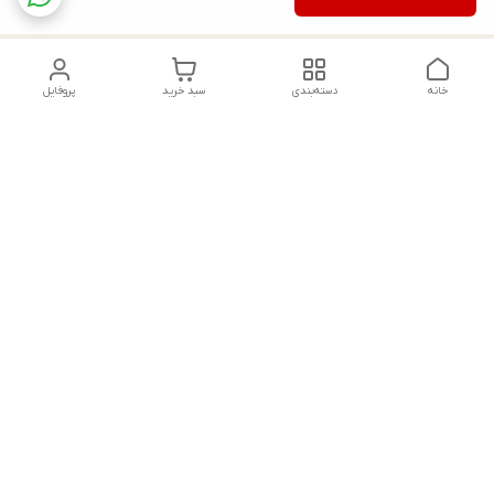
خانه
دسته‌بندی
سبد خرید
پروفایل
دسترسی سریع
تماس با ما
شکایات
درباره ما
قوانین و مقررات
سیاست حریم خصوصی