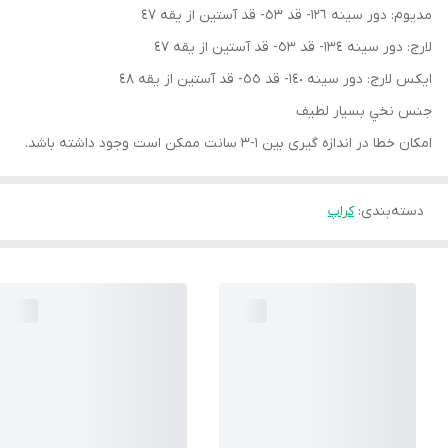
مديوم: دور سينه ١٢٦- قد ٥٣- قد آستين از يقه ٤٧
لارج: دور سينه ١٣٤- قد ٥٣- قد آستين از يقه ٤٧
ايكس لارج: دور سينه ١٤٠- قد ٥٥- قد آستين از يقه ٤٨
جنس نخي بسيار لطيف
امكان خطا در اندازه گيرى بين ١-٣ سانت ممكن است وجود داشته باشد.
دسته‌بندی
:
کراپ