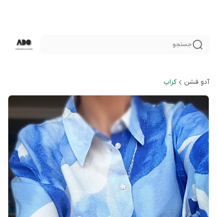
جستجو
آدو فشن
کراپ