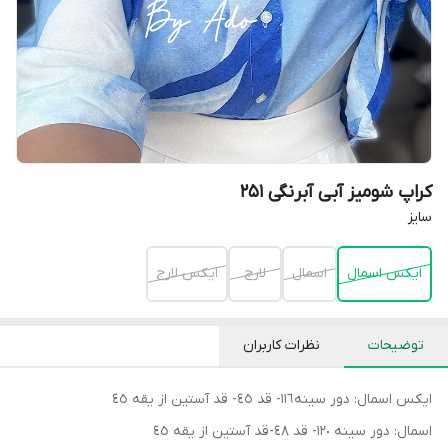
کراپ شومیز آبی آبرنگی 251
سایز
ایکس اسمال
اسمال
لارج
ایکس لارج
توضیحات
نظرات کاربران
ايكس اسمال: دور سينه١١٦- قد ٤٥- قد آستين از يقه ٤٥
اسمال: دور سينه ١٢٠- قد ٤٨-قد آستين از يقه ٤٥