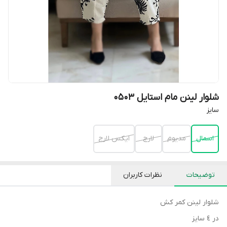
شلوار لینن مام استایل 0503
سایز
اسمال
مدیوم
لارج
ایکس لارج
توضیحات
نظرات کاربران
شلوار لينن كمر كش
در ٤ سايز