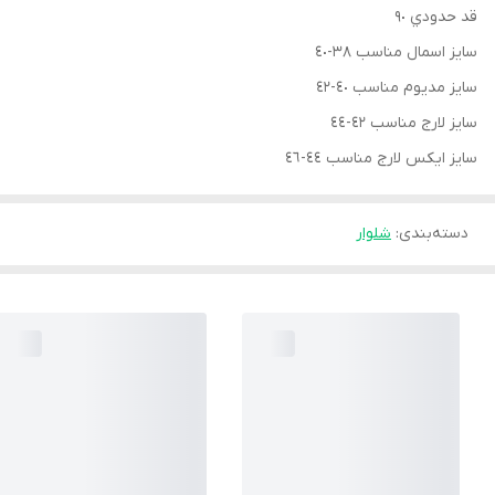
قد حدودي ٩٠
سايز اسمال مناسب ٣٨-٤٠
سايز مديوم مناسب ٤٠-٤٢
سايز لارج مناسب ٤٢-٤٤
سايز ايكس لارج مناسب ٤٤-٤٦
دسته‌بندی
:
شلوار