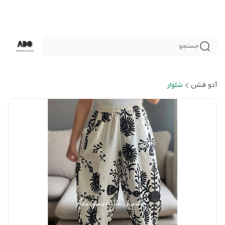
جستجو
آدو فشن
شلوار