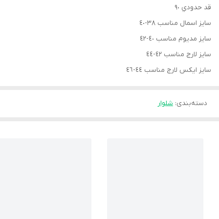
قد حدودي ٩٠
سايز اسمال مناسب ٣٨-٤٠
سايز مديوم مناسب ٤٠-٤٢
سايز لارج مناسب ٤٢-٤٤
سايز ايكس لارج مناسب ٤٤-٤٦
دسته‌بندی
:
شلوار