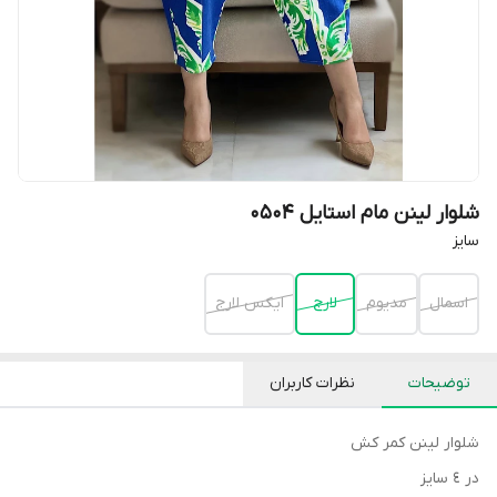
شلوار لینن مام استایل 0504
سایز
اسمال
مدیوم
لارج
ایکس لارج
توضیحات
نظرات کاربران
شلوار لينن كمر كش
در ٤ سايز