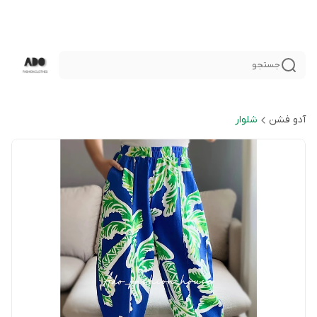
جستجو
آدو فشن
شلوار