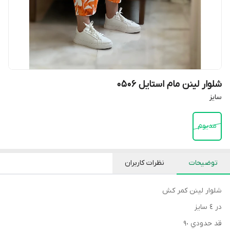
شلوار لینن مام استایل 0506
سایز
مدیوم
توضیحات
نظرات کاربران
شلوار لينن كمر كش
در ٤ سايز
قد حدودي ٩٠