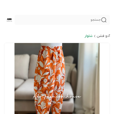
جستجو
آدو فشن
شلوار