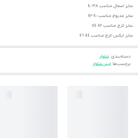
سايز اسمال مناسب ٣٨-٤٠
سايز مديوم مناسب ٤٠-٤٢
سايز لارج مناسب ٤٢-٤٤
سايز ايكس لارج مناسب ٤٤-٤٦
دسته‌بندی
:
شلوار
برچسب‌ها :
لینن
شلوار