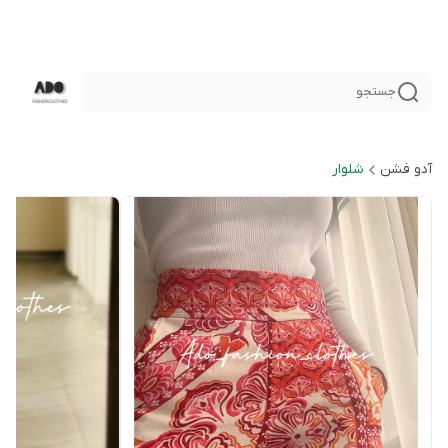
جستجو
آدو فشن
شلوار