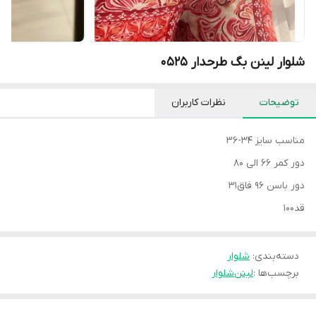
شلوار لینن بگ طرحدار 0525
توضیحات
نظرات کاربران
مناسب سایز 34-36
دور کمر 66 الی 80
دور باسن 96 فاق31
قد100
دسته‌بندی
:
شلوار
برچسب‌ها :
لینن
شلوار