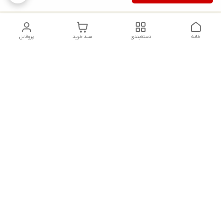
خانه
دسته‌بندی
سبد خرید
پروفایل
دسترسی سریع
تماس با ما
شکایات
درباره ما
قوانین و مقررات
سیاست حریم خصوصی