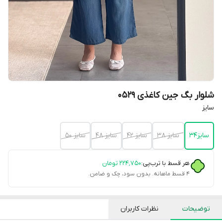
شلوار بگ جین کاغذی 0529
سایز
سایز34
سایز 38
سایز 42
سایز 48
سایز 50
هر قسط با ترب‌پی:
۲۲۴٬۷۵۰
تومان
۴ قسط ماهانه. بدون سود، چک و ضامن.
توضیحات
نظرات کاربران