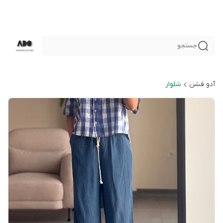
جستجو
آدو فشن
شلوار