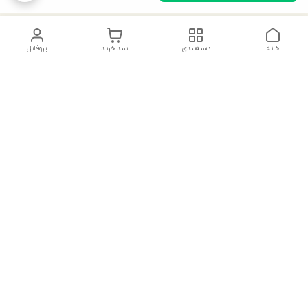
خانه
دسته‌بندی
سبد خرید
پروفایل
دسترسی سریع
تماس با ما
شکایات
درباره ما
قوانین و مقررات
سیاست حریم خصوصی